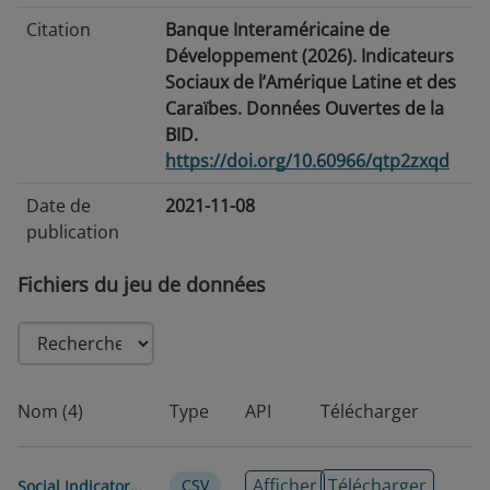
Citation
Banque Interaméricaine de
Développement (2026). Indicateurs
Sociaux de l’Amérique Latine et des
Caraïbes. Données Ouvertes de la
BID.
https://doi.org/10.60966/qtp2zxqd
Date de
2021-11-08
publication
Date de
2026-08-05
Fichiers du jeu de données
modification
Balises/Mots-
Éducation · Emploi · Genre · Santé ·
Clés
Migration · Protection sociale
Nom (4)
Type
API
Télécharger
Langue
Anglais
Couverture
1990-2025
Afficher
Télécharger
CSV
Social Indicators of Latin America and the Caribbean Dataset