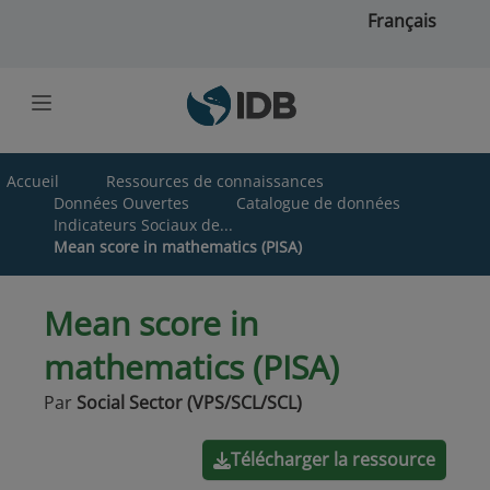
Skip to main content
Français
Accueil
Ressources de connaissances
Données Ouvertes
Catalogue de données
Indicateurs Sociaux de...
Mean score in mathematics (PISA)
Mean score in
mathematics (PISA)
Par
Social Sector (VPS/SCL/SCL)
Télécharger la ressource