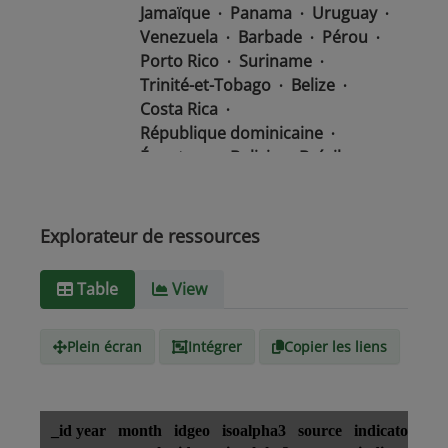
Jamaïque
Panama
Uruguay
Venezuela
Barbade
Pérou
Porto Rico
Suriname
Trinité-et-Tobago
Belize
Costa Rica
République dominicaine
Équateur
Bolivie
Brésil
Chili
Colombie
Salvador
Mexique
Nicaragua
Guatemala
Guyana
Haïti
Explorateur de ressources
Honduras
Table
View
Type de
text/csv
Média
Plein écran
Intégrer
Copier les liens