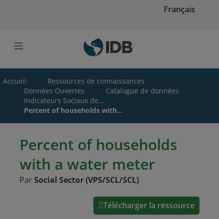
Skip to main content
Français
Accueil
Ressources de connaissances
Données Ouvertes
Catalogue de données
Indicateurs Sociaux de...
Percent of households with...
Percent of households
with a water meter
Par
Social Sector (VPS/SCL/SCL)
Télécharger la ressource