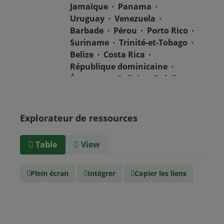
Jamaïque
Panama
Uruguay
Venezuela
Barbade
Pérou
Porto Rico
Suriname
Trinité-et-Tobago
Belize
Costa Rica
République dominicaine
Équateur
Bolivie
Brésil
Chili
Colombie
Salvador
Mexique
Nicaragua
Guatemala
Guyana
Haïti
Explorateur de ressources
Honduras
Table
View
Type de
text/csv
Média
Plein écran
Intégrer
Copier les liens