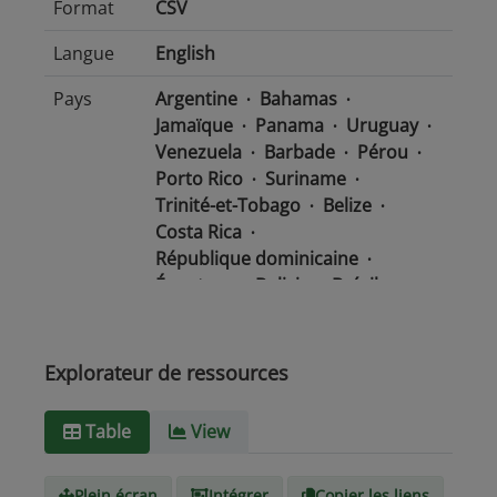
Format
CSV
Langue
English
Pays
Argentine
Bahamas
Jamaïque
Panama
Uruguay
Venezuela
Barbade
Pérou
Porto Rico
Suriname
Trinité-et-Tobago
Belize
Costa Rica
République dominicaine
Équateur
Bolivie
Brésil
Chili
Colombie
Salvador
Mexique
Nicaragua
Guatemala
Guyana
Haïti
Explorateur de ressources
Honduras
Table
View
Type de
text/csv
Média
Plein écran
Intégrer
Copier les liens