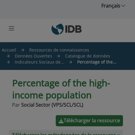
Skip to main content
Français
Accueil
Ressources de connaissances
Données Ouvertes
Catalogue de données
Indicateurs Sociaux de...
Percentage of the...
Percentage of the high-
income population
Par
Social Sector (VPS/SCL/SCL)
Télécharger la ressource