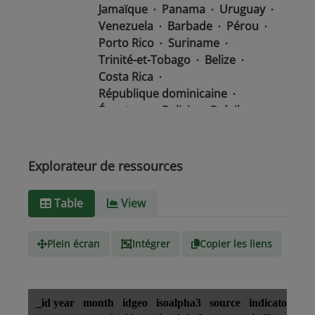
Jamaïque
Panama
Uruguay
Venezuela
Barbade
Pérou
Porto Rico
Suriname
Trinité-et-Tobago
Belize
Costa Rica
République dominicaine
Équateur
Bolivie
Brésil
Chili
Colombie
Salvador
Mexique
Nicaragua
Guatemala
Guyana
Haïti
Explorateur de ressources
Honduras
Table
View
Type de
text/csv
Média
Plein écran
Intégrer
Copier les liens