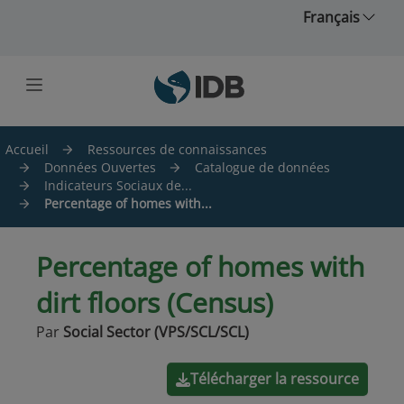
Skip to main content
Français
Accueil
Ressources de connaissances
Données Ouvertes
Catalogue de données
Indicateurs Sociaux de...
Percentage of homes with...
Percentage of homes with
dirt floors (Census)
Par
Social Sector (VPS/SCL/SCL)
Télécharger la ressource