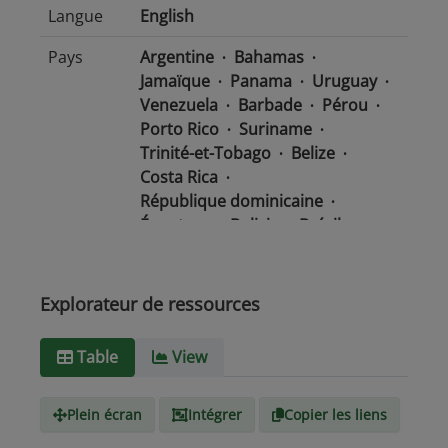
Langue
English
Pays
Argentine
Bahamas
Jamaïque
Panama
Uruguay
Venezuela
Barbade
Pérou
Porto Rico
Suriname
Trinité-et-Tobago
Belize
Costa Rica
République dominicaine
Équateur
Bolivie
Brésil
Chili
Colombie
Salvador
Mexique
Nicaragua
Guatemala
Guyana
Haïti
Explorateur de ressources
Honduras
Table
View
Type de
text/csv
Média
Plein écran
Intégrer
Copier les liens