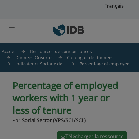
Skip to main content
Français
Accueil
Ressources de connaissances
Données Ouvertes
Catalogue de données
Indicateurs Sociaux de...
Percentage of employed...
Percentage of employed
workers with 1 year or
less of tenure
Par
Social Sector (VPS/SCL/SCL)
Télécharger la ressource