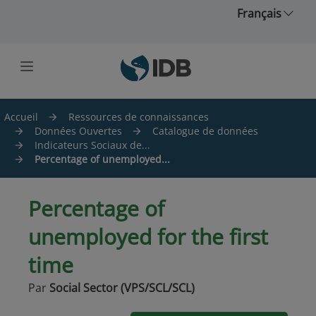
Skip to main content
Français
Accueil
Ressources de connaissances
Données Ouvertes
Catalogue de données
Indicateurs Sociaux de...
Percentage of unemployed...
Percentage of
unemployed for the first
time
Par
Social Sector (VPS/SCL/SCL)