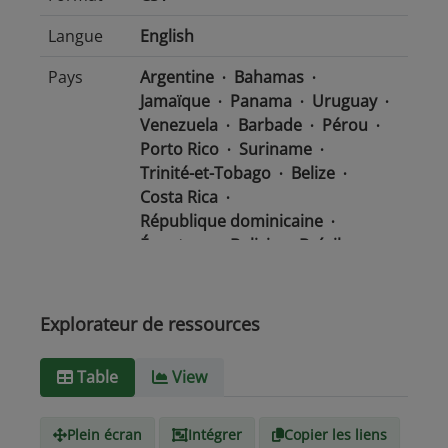
Langue
English
Pays
Argentine
Bahamas
Jamaïque
Panama
Uruguay
Venezuela
Barbade
Pérou
Porto Rico
Suriname
Trinité-et-Tobago
Belize
Costa Rica
République dominicaine
Équateur
Bolivie
Brésil
Chili
Colombie
Salvador
Mexique
Nicaragua
Guatemala
Guyana
Haïti
Explorateur de ressources
Honduras
Table
View
Type de
text/csv
Média
Plein écran
Intégrer
Copier les liens