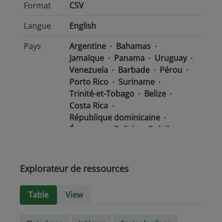
Format
CSV
Langue
English
Pays
Argentine
Bahamas
Jamaïque
Panama
Uruguay
Venezuela
Barbade
Pérou
Porto Rico
Suriname
Trinité-et-Tobago
Belize
Costa Rica
République dominicaine
Équateur
Bolivie
Brésil
Chili
Colombie
Salvador
Mexique
Nicaragua
Guatemala
Guyana
Haïti
Explorateur de ressources
Honduras
Table
View
Type de
text/csv
Média