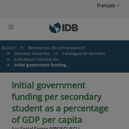
Skip to main content
Français
Accueil
Ressources de connaissances
Données Ouvertes
Catalogue de données
Indicateurs Sociaux de...
Initial government funding...
Initial government
funding per secondary
student as a percentage
of GDP per capita