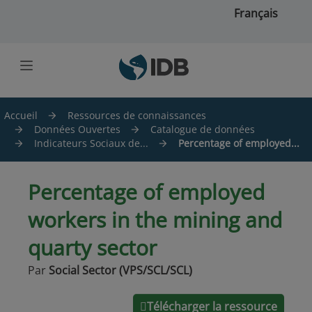
Skip to main content
Français
Accueil
Ressources de connaissances
Données Ouvertes
Catalogue de données
Indicateurs Sociaux de...
Percentage of employed...
Percentage of employed
workers in the mining and
quarty sector
Par
Social Sector (VPS/SCL/SCL)
Télécharger la ressource