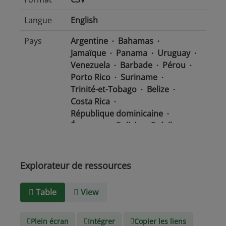
Langue
English
Pays
Argentine
Bahamas
Jamaïque
Panama
Uruguay
Venezuela
Barbade
Pérou
Porto Rico
Suriname
Trinité-et-Tobago
Belize
Costa Rica
République dominicaine
Équateur
Bolivie
Brésil
Chili
Colombie
Salvador
Mexique
Nicaragua
Guatemala
Guyana
Haïti
Explorateur de ressources
Honduras
Table
View
Type de
text/csv
Média
Plein écran
Intégrer
Copier les liens