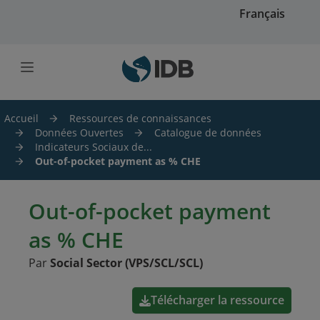
Skip to main content
Français
Accueil
Ressources de connaissances
Données Ouvertes
Catalogue de données
Indicateurs Sociaux de...
Out-of-pocket payment as % CHE
Out-of-pocket payment
as % CHE
Par
Social Sector (VPS/SCL/SCL)
Télécharger la ressource