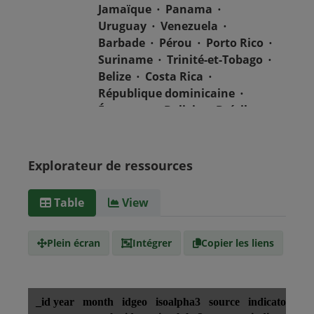
Jamaïque
Panama
Uruguay
Venezuela
Barbade
Pérou
Porto Rico
Suriname
Trinité-et-Tobago
Belize
Costa Rica
République dominicaine
Équateur
Bolivie
Brésil
Chili
Colombie
Salvador
Mexique
Nicaragua
Guatemala
Guyana
Haïti
Explorateur de ressources
Honduras
Table
View
Type de
text/csv
Média
Plein écran
Intégrer
Copier les liens