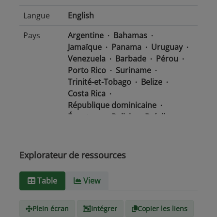
Langue
English
Pays
Argentine
Bahamas
Jamaïque
Panama
Uruguay
Venezuela
Barbade
Pérou
Porto Rico
Suriname
Trinité-et-Tobago
Belize
Costa Rica
République dominicaine
Équateur
Bolivie
Brésil
Chili
Colombie
Salvador
Mexique
Nicaragua
Guatemala
Guyana
Haïti
Explorateur de ressources
Honduras
Table
View
Type de
text/csv
Média
Plein écran
Intégrer
Copier les liens