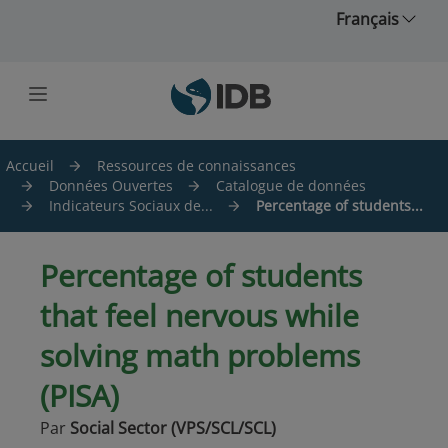
Skip to main content
Français
Accueil
Ressources de connaissances
Données Ouvertes
Catalogue de données
Indicateurs Sociaux de...
Percentage of students...
Percentage of students
that feel nervous while
solving math problems
(PISA)
Par
Social Sector (VPS/SCL/SCL)