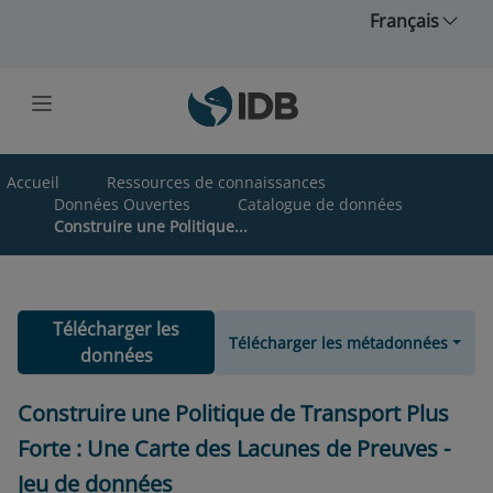
Skip to main content
Français
Accueil
Ressources de connaissances
Données Ouvertes
Catalogue de données
Construire une Politique...
Télécharger les
Télécharger les métadonnées
données
Construire une Politique de Transport Plus
Forte : Une Carte des Lacunes de Preuves -
Jeu de données