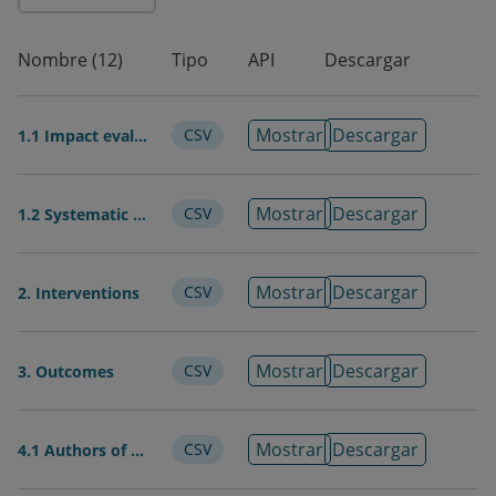
Fecha de
2026-08-07
modificación
Nombre (12)
Tipo
API
Descargar
Etiquetas/Palabras
Transporte · Carreteras · Movilid
Clave
Urbana · Política · Evidencia ·
Mostrar
Descargar
CSV
1.1 Impact evaluations
Literatura · Brechas
Idioma
Inglés
Mostrar
Descargar
CSV
1.2 Systematic reviews
Cobertura
2005-2025
Temporal
Mostrar
Descargar
CSV
2. Interventions
País
Estados Unidos
India
Colombia
Singapur
Mostrar
Descargar
CSV
3. Outcomes
Reino Unido
Nicaragua
Camboya
Irán
Pakistán
Nepal
Mozambique
Etiopía
Mostrar
Descargar
CSV
4.1 Authors of the impact evaluations
Ecuador
Ruanda
Nigeria
Dinamarca
España
Zambia