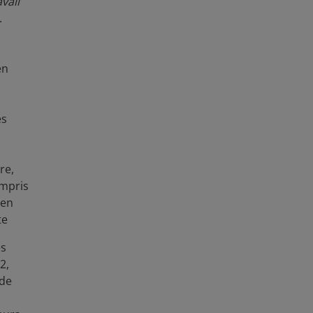
vail
.
Couverture
2022-2023
Temporelle
Pays
Bolivie
en
Région
Amérique Latine et Cara
es
Éditeur
Banque Interaméricaine
Auteur
Urquidi, Manuel
Serrat
re,
Chumacero, Mauricio
mpris
Banque Interaméricaine
 en
Type de Collecte de
Données d'observation
te
Données
es
Type Statistique
Données Transversales
2,
 de
Structure des
Données Structurées
Données