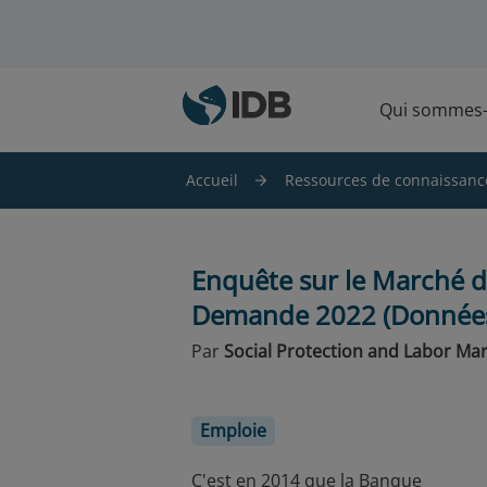
Skip to main content
Qui sommes
Accueil
Ressources de connaissanc
Enquête sur le Marché du
Demande 2022 (Données
Par
Social Protection and Labor Mar
Emploie
C'est en 2014 que la Banque