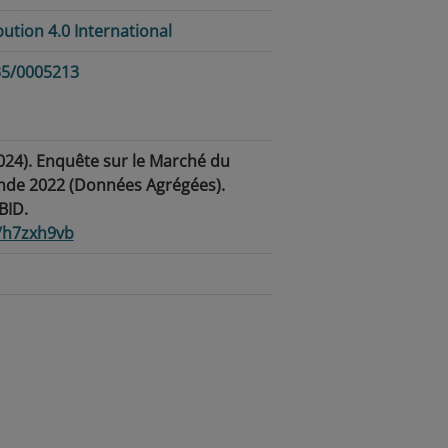
tion 4.0 International
235/0005213
2024). Enquête sur le Marché du
ande 2022 (Données Agrégées).
BID.
6/h7zxh9vb
ain-d’œuvre · Marché du travail ·
n