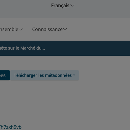
Français
ensemble
Connaissance
ête sur le Marché du...
ées
Télécharger les métadonnées
6/h7zxh9vb