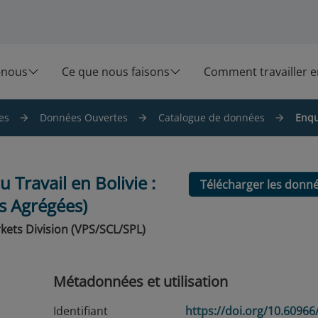
-nous
Ce que nous faisons
Comment travailler 
es
Données Ouvertes
Catalogue de données
Enqu
 Travail en Bolivie :
Télécharger les donn
 Agrégées)
kets Division (VPS/SCL/SPL)
Métadonnées et utilisation
Identifiant
https://doi.org/10.6096