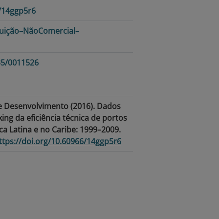
6/14ggp5r6
uição–NãoComercial–
235/0011526
e Desenvolvimento (2016). Dados
ng da eficiência técnica de portos
a Latina e no Caribe: 1999–2009.
ttps://doi.org/10.60966/14ggp5r6
ficiência · América Latina e Caribe ·