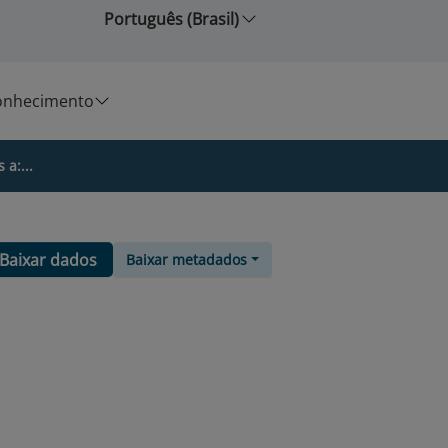
Português (Brasil)
onhecimento
a:...
Baixar dados
Baixar metadados