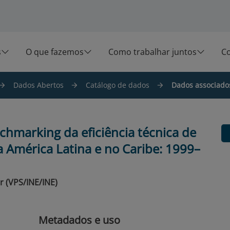
s
O que fazemos
Como trabalhar juntos
C
Dados Abertos
Catálogo de dados
Dados associados 
chmarking da eficiência técnica de
a América Latina e no Caribe: 1999–
r (VPS/INE/INE)
Metadados e uso