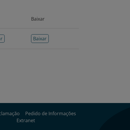
Baixar
hamas
Barbados
Brasil
ar
Baixar
a Rica
República Dominicana
Guatemala
Honduras
rágua
Panamá
Peru
Trinidad e Tobago
Uruguai
e Desenvolvimento
e Desenvolvimento
clamação
Pedido de Informações
Extranet