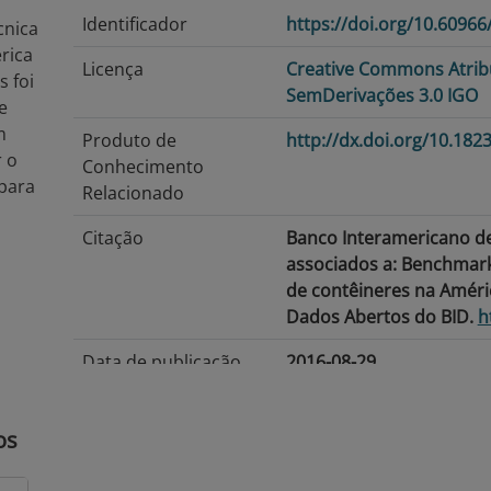
Identificador
https://doi.org/10.6096
cnica
rica
Licença
Creative Commons Atrib
s foi
SemDerivações 3.0 IGO
e
m
Produto de
http://dx.doi.org/10.18
 o
Conhecimento
para
Relacionado
Citação
Banco Interamericano d
associados a: Benchmarki
de contêineres na Améric
Dados Abertos do BID.
h
Data de publicação
2016-08-29
Data de modificação
2026-07-15
os
Tags/Palavras-Chave
Portos de contêineres · E
Transporte marítimo