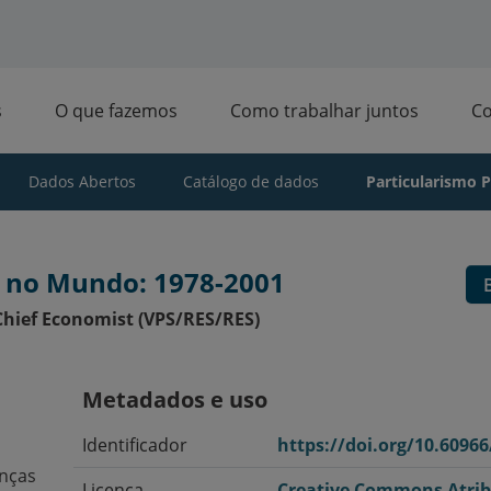
s
O que fazemos
Como trabalhar juntos
C
Dados Abertos
Catálogo de dados
Particularismo Po
co no Mundo: 1978-2001
hief Economist (VPS/RES/RES)
Metadados e uso
Identificador
https://doi.org/10.6096
enças
Licença
Creative Commons Atri