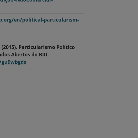
b.org/en/political-particularism-
. (2015). Particularismo Político
dos Abertos do BID.
6/gu9wbgds