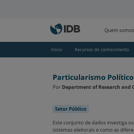
Ir para o conteúdo principal
Quem somo
Início
Recursos de conhecimento
Particularismo Políti
Por
Department of Research and C
Setor Público
Este conjunto de dados investiga os
sistemas eleitorais e como as difer