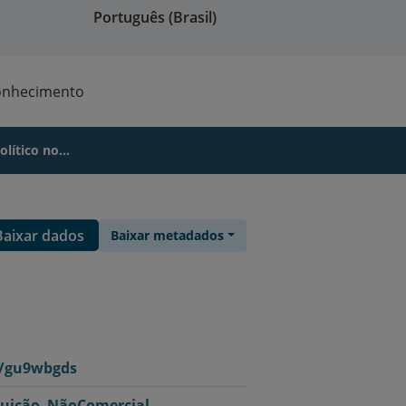
Português (Brasil)
onhecimento
lítico no...
Baixar dados
Baixar metadados
6/gu9wbgds
buição–NãoComercial–