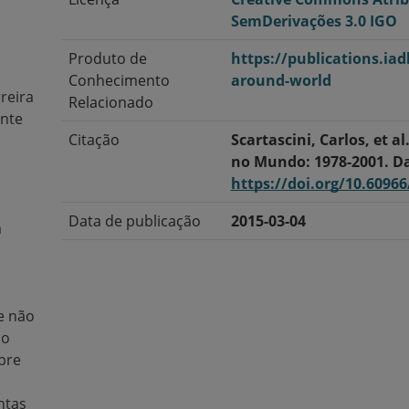
SemDerivações 3.0 IGO
Produto de
https://publications.iad
Conhecimento
around-world
reira
Relacionado
ente
Citação
Scartascini, Carlos, et al
no Mundo: 1978-2001. Da
https://doi.org/10.6096
Data de publicação
2015-03-04
m
Data de modificação
2026-07-15
Tags/Palavras-Chave
Participação política
e não
Idioma
Inglês
so
bre
Cobertura Temporal
1978-2001
ntas