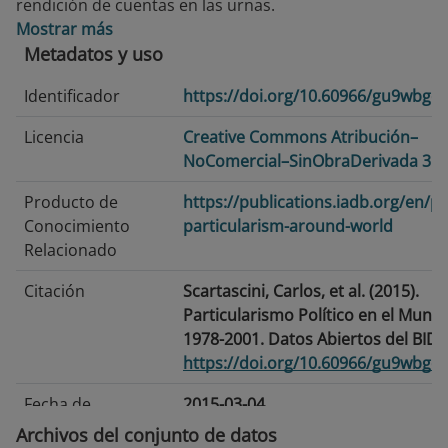
rendición de cuentas en las urnas.
Mostrar más
Metadatos y uso
Identificador
https://doi.org/10.60966/gu9wbgd
Licencia
Creative Commons Atribución–
NoComercial–SinObraDerivada 3.0
Producto de
https://publications.iadb.org/en/pol
Conocimiento
particularism-around-world
Relacionado
Citación
Scartascini, Carlos, et al. (2015).
Particularismo Político en el Mund
1978-2001. Datos Abiertos del BID.
https://doi.org/10.60966/gu9wbgd
Fecha de
2015-03-04
publicación
Archivos del conjunto de datos