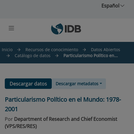
Saltar al contenido principal
Español
Inicio
Recursos de conocimiento
Datos Abiertos
Catálogo de datos
Particularismo Político en...
Descargar datos
Descargar metadatos
Particularismo Político en el Mundo: 1978-
2001
Por
Department of Research and Chief Economist
(VPS/RES/RES)