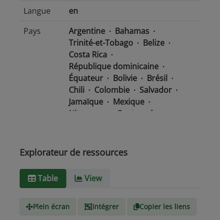
Langue
en
Pays
Argentine
Bahamas
Trinité-et-Tobago
Belize
Costa Rica
République dominicaine
Équateur
Bolivie
Brésil
Chili
Colombie
Salvador
Jamaïque
Mexique
Nicaragua
Guatemala
Guyana
Haïti
Honduras
Panama
Uruguay
Venezuela
Barbade
Explorateur de ressources
Paraguay
Pérou
Suriname
Table
View
Type de
text/csv
Média
Plein écran
Intégrer
Copier les liens