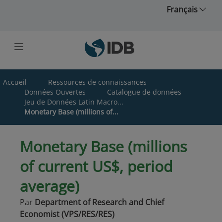
Skip to main content
Français
Accueil
Ressources de connaissances
Données Ouvertes
Catalogue de données
Jeu de Données Latin Macro...
Monetary Base (millions of...
Monetary Base (millions
of current US$, period
average)
Par
Department of Research and Chief
Economist (VPS/RES/RES)