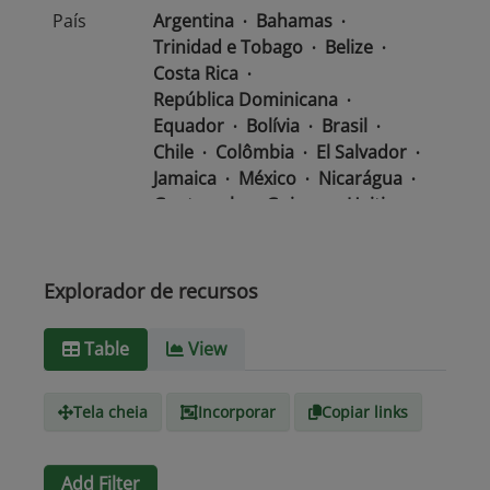
País
Argentina
Bahamas
Trinidad e Tobago
Belize
Costa Rica
República Dominicana
Equador
Bolívia
Brasil
Chile
Colômbia
El Salvador
Jamaica
México
Nicarágua
Guatemala
Guiana
Haiti
Honduras
Panamá
Uruguai
Venezuela
Barbados
Paraguai
Peru
Suriname
Explorador de recursos
Tipo de
text/csv
Table
View
Mídia
Tela cheia
Incorporar
Copiar links
Add Filter