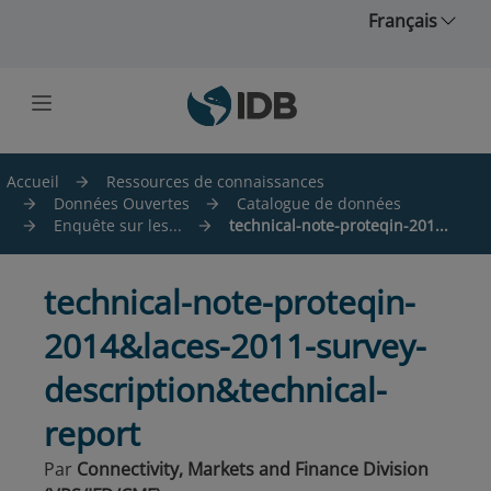
Skip to main content
Français
Accueil
Ressources de connaissances
Données Ouvertes
Catalogue de données
Enquête sur les...
technical-note-proteqin-201...
technical-note-proteqin-
2014&laces-2011-survey-
description&technical-
report
Par
Connectivity, Markets and Finance Division