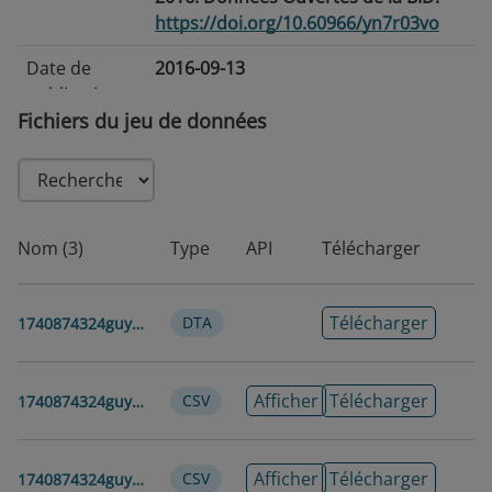
https://doi.org/10.60966/yn7r03vo
Date de
2016-09-13
publication
Fichiers du jeu de données
Date de
2026-07-15
modification
Balises/Mots-
Victime de violence
Clés
Nom (3)
Type
API
Télécharger
Langue
Anglais
Télécharger
DTA
1740874324guyana-lapop-americasbarometer-2016-v1.0-w
En Série
Latin American Public Opinion Project
Couverture
2016-2016
Afficher
Télécharger
CSV
1740874324guyana-lapop-americasbarometer-2016-v1.0-w
Temporelle
Pays
Guyana
Afficher
Télécharger
CSV
1740874324guyana-lapop-americasbarometer-2016-v1.0-w-dictionary