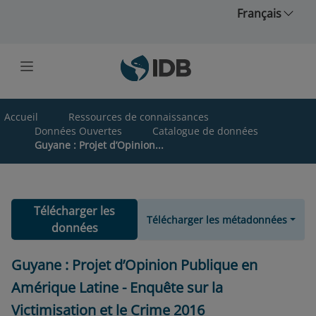
Skip to main content
Français
Accueil
Ressources de connaissances
Données Ouvertes
Catalogue de données
Guyane : Projet d’Opinion...
Télécharger les
Télécharger les métadonnées
données
Guyane : Projet d’Opinion Publique en
Amérique Latine - Enquête sur la
Victimisation et le Crime 2016