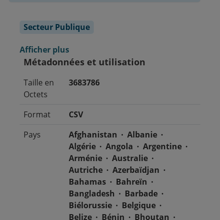
Secteur Publique
Afficher plus
Métadonnées et utilisation
Taille en
3683786
Octets
Format
CSV
Pays
Afghanistan
Albanie
Algérie
Angola
Argentine
Arménie
Australie
Autriche
Azerbaïdjan
Bahamas
Bahreïn
Bangladesh
Barbade
Biélorussie
Belgique
Belize
Bénin
Bhoutan