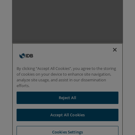
Éthiopie
Fidji
Finlande
France
Gabon
Géorgie
Allemagne
Ghana
Grèce
Grenade
Guatemala
Guinée
Guinée-Bissau
Guyana
Haïti
Honduras
Hongrie
Islande
Inde
Indonésie
Iran
Irak
Irlande
Israël
Italie
Côte d’Ivoire
Jamaïque
Japon
Jordanie
Kazakhstan
Kenya
Koweït
Kirghizstan
Laos
Lettonie
Liban
Lesotho
Liberia
Libye
Lituanie
Luxembourg
Madagascar
Malawi
Malaisie
Maldives
Mali
Malte
Mauritanie
Maurice
Mexique