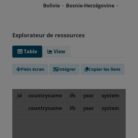
Bolivie
Bosnie-Herzégovine
Botswana
Brésil
Brunei
Bulgarie
Burkina Faso
Burundi
Cap-Vert
Explorateur de ressources
Cambodge
Cameroun
Canada
République centrafricaine
Table
View
Tchad
Chili
Chine
Colombie
Comores
Plein écran
Intégrer
Copier les liens
Congo-Brazzaville
Costa Rica
Croatie
Cuba
Chypre
Tchéquie
Danemark
Djibouti
République dominicaine
Congo-Kinshasa
Équateur
Égypte
Salvador
Guinée équatoriale
Érythrée
Estonie
Eswatini