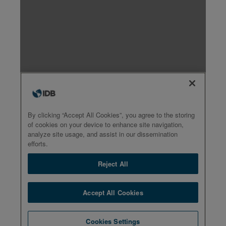
Éthiopie
Fidji
Finlande
France
Gabon
Géorgie
Allemagne
Ghana
Grèce
Grenade
Guatemala
Guinée
Guinée-Bissau
Guyana
Haïti
Honduras
Hongrie
Islande
Inde
Indonésie
Iran
Irak
Irlande
Israël
Italie
Côte d’Ivoire
Jamaïque
Japon
Jordanie
Kazakhstan
Kenya
Koweït
Kirghizstan
Laos
Lettonie
Liban
Lesotho
Liberia
Libye
Lituanie
Luxembourg
Madagascar
Malawi
Malaisie
Maldives
Mali
Malte
Mauritanie
Maurice
Mexique