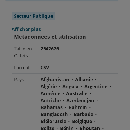
Secteur Publique
Afficher plus
Métadonnées et utilisation
Taille en
2542626
Octets
Format
CSV
Pays
Afghanistan
Albanie
Algérie
Angola
Argentine
Arménie
Australie
Autriche
Azerbaïdjan
Bahamas
Bahreïn
Bangladesh
Barbade
Biélorussie
Belgique
Belize
Bénin
Bhoutan