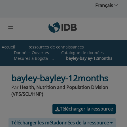
Skip to main content
Français
Accueil
Ressources de connaissances
Données Ouvertes
Catalogue de données
Mesures à Bogota -...
bayley-bayley-12months
bayley-bayley-12months
Par
Health, Nutrition and Population Division
(VPS/SCL/HNP)
Télécharger la ressource
Télécharger les métadonnées de la ressource