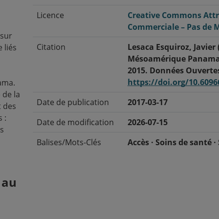
Licence
Creative Commons Attri
Commerciale – Pas de M
sur
Citation
Lesaca Esquiroz, Javier 
 liés
Mésoamérique Panama 
2015. Données Ouvertes
https://doi.org/10.6096
ama.
 de la
Date de publication
2017-03-17
t des
 :
Date de modification
2026-07-15
és
Balises/Mots-Clés
Accès · Soins de santé ·
Santé maternelle · Més
· Pauvreté · Santé sexue
adolescente
 au
Langue
Espagnol