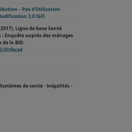
bution – Pas d’Utilisation
odification 3.0 IGO
(2017). Ligne de base Santé
: Enquête auprès des ménages
 de la BID.
6/ifnfecx4
 Systèmes de santé · Inégalités ·
oamérique · Mortalité néonatale
lle et reproductive · Grossesse