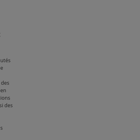
t-il la malnutr
La
malnutrition au P
données anthropométr
taille, le poids et l'âge
t
Ces variables permetten
standard tels que le
ret
chronique)
, l'
émaciatio
l'
insuffisance pondéra
autés
régions les plus touchée
de
Quels indicateu
 des
enfants au Pan
 en
tions
suit-il ?
si des
L'enquête recueille un
santé infantile du Pa
Anthropométrie
(taille
ns
retard de croissance, l'