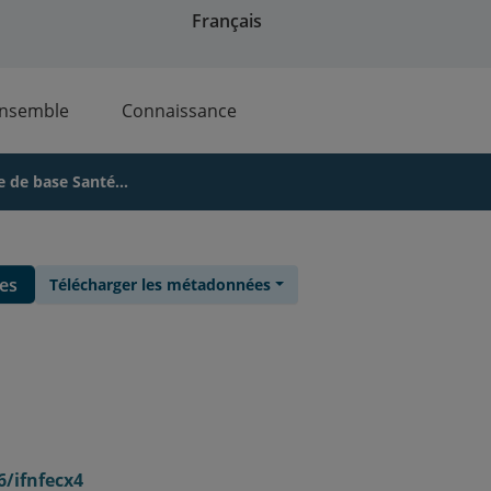
Français
ensemble
Connaissance
e de base Santé...
es
Télécharger les métadonnées
6/ifnfecx4