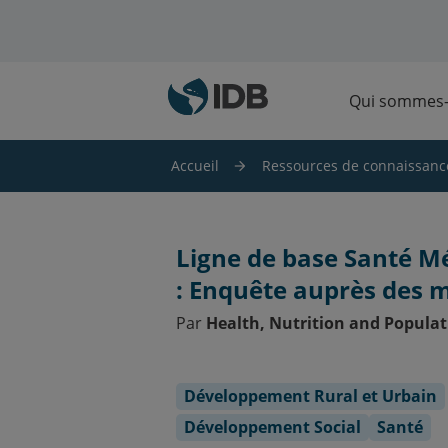
Skip to main content
Qui sommes
Accueil
Ressources de connaissanc
Ligne de base Santé 
: Enquête auprès des 
Par
Health, Nutrition and Populat
Développement Rural et Urbain
Développement Social
Santé