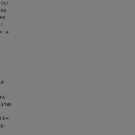
comme principa
réer
infantile au Pa
nts
des
À partir des modules s
le
relatives aux enfants, l
prise
Poches de dénutrition
retard de croissance/in
-
Vaccination incomplè
les champs de vaccin pa
présence/absence de do
Obstacles au recours 
maladies infantiles co
r :
coût, la distance ou la d
contextuelles
liées à l
nté
comarcas autochtones),
cunes
ménage et à d'autres f
(Module 1).
t les
de
S'agissant d'un jeu de