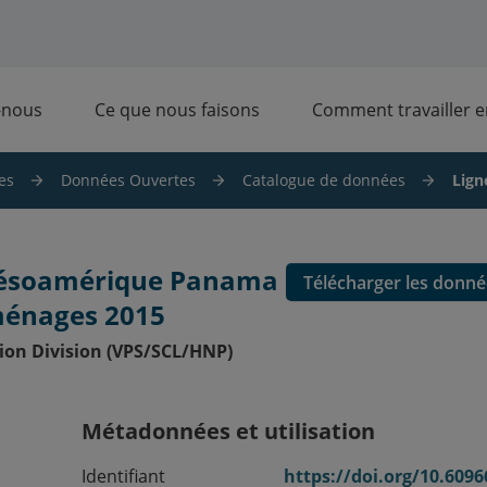
-nous
Ce que nous faisons
Comment travailler 
es
Données Ouvertes
Catalogue de données
Lign
Mésoamérique Panama
Télécharger les donné
ménages 2015
ion Division (VPS/SCL/HNP)
Métadonnées et utilisation
Identifiant
https://doi.org/10.6096