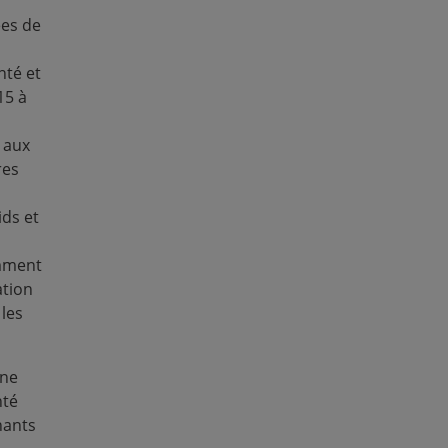
- Consultations de soin
es de
- Accouchements assisté
conditions d'accouche
nté et
- Couverture vaccinale 
15 à
- Pratiques de nutritio
moins de cinq ans
 aux
- Mesures anthropométri
res
servant à évaluer la
ma
ids et
Qui a participé 
mment
Le jeu de données réuni
ation
de 15 à 49 ans
et de
per
 les
moins de cinq ans
, qu
contextes géographiques
socioéconomiques à tr
une
nté
Comment ce jeu
nants