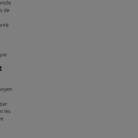
pondérale (Module 3). -
antile
documentation (p. ex. c
s de
vaccinations de routine
récente et recours aux
anté
symptômes respiratoires
recherchés et pourquoi 
d'alimentation et de n
(Modules 2B/2C). -
Cont
que
(province/comarca, distr
t
indirects d'eau/assaini
socioéconomiques) (Mod
 moyen
Ces variables permetten
la couverture préventiv
par
l'échelle du ménage dan
n les
autochtones du Panam
ve
Que mettent en