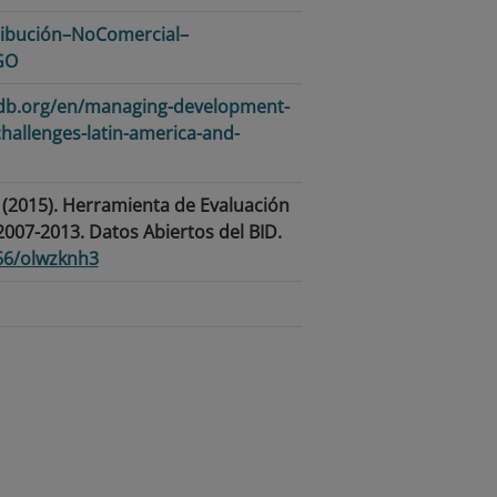
ibución–NoComercial–
GO
iadb.org/en/managing-development-
hallenges-latin-america-and-
. (2015). Herramienta de Evaluación
 2007-2013. Datos Abiertos del BID.
966/olwzknh3
 · Sector público · RBDM · Gestión
en resultados