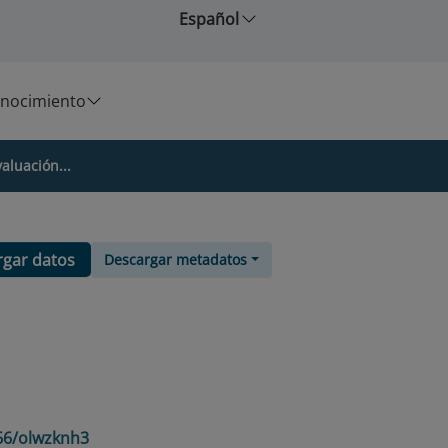
Español
nocimiento
aluación...
rgar datos
Descargar metadatos
966/olwzknh3