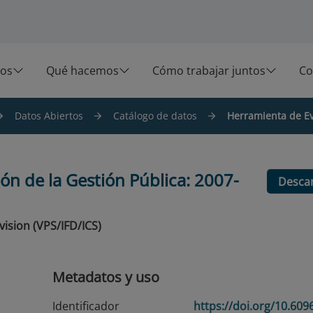
os
Qué hacemos
Cómo trabajar juntos
Co
Datos Abiertos
Catálogo de datos
Herramienta de Ev
ón de la Gestión Pública: 2007-
Desca
vision (VPS/IFD/ICS)
Metadatos y uso
Identificador
https://doi.org/10.60