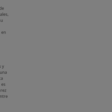
Cobertura Temporal
2007-2013
de
ales,
País
Argentina
Bahamas
su
Chile
Colombia
Co
República Dominicana
s en
Guatemala
Guyana
México
Nicaragua
Surinam
Trinidad y
Región
América Latina y el Ca
 y
Publicador
Banco Interamericano 
 una
ta
Autor
Kaufmann, Jorge
Gar
, es
Sanginés, Mario
Ban
urez
Tipo de Recolección de
Datos Administrativos
entre
Datos
Tipo Estadístico
Datos del Panel