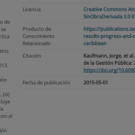
Licencia
Creative Commons Atr
n
SinObraDerivada 3.0 I
lo de
Producto de
https://publications.
 se
Conocimiento
results-progress-and-c
ctica
Relacionado
caribbean
atos
Citación
Kaufmann, Jorge, et al
de la Gestión Pública:
013.
https://doi.org/10.60
ción
Fecha de publicación
2015-05-01
(iii)
Fecha de modificación
2026-06-25
cluye
Etiquetas/Palabras
Monitoreo y evaluación
la
Clave
del desarrollo basada 
con el
Idioma
Español
tión