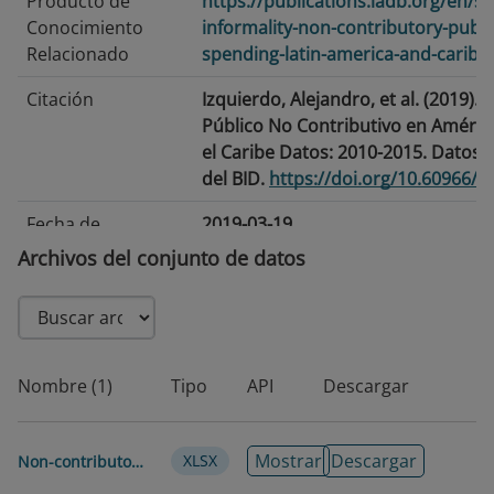
Producto de
https://publications.iadb.org/en/su
Conocimiento
informality-non-contributory-publi
Relacionado
spending-latin-america-and-caribb
Citación
Izquierdo, Alejandro, et al. (2019). 
Público No Contributivo en América
el Caribe Datos: 2010-2015. Datos 
del BID.
https://doi.org/10.60966/g
Fecha de
2019-03-19
publicación
Archivos del conjunto de datos
Fecha de
2026-07-15
modificación
Etiquetas/Palabras
Trabajo informal · Mercado laboral ·
Nombre (1)
Tipo
API
Descargar
Clave
laboral · Pensión no contributiva · 
Gasto público · Fuerza laboral y em
Condiciones laborales
Mostrar
Descargar
XLSX
Non-contributory_Public_Spending_in_Latin_America_and_the_Caribbean_en_en
Idioma
Inglés