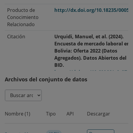
Producto de
http://dx.doi.org/10.18235/00053
Conocimiento
Relacionado
Citación
Urquidi, Manuel, et al. (2024).
Encuesta de mercado laboral en
Bolivia: Oferta 2022 (Datos
Agregados). Datos Abiertos del
BID.
https://doi.org/10.60966/v6e37d
Archivos del conjunto de datos
Fecha de
2024-05-31
publicación
Fecha de
2026-07-15
modificación
Nombre (1)
Tipo
API
Descargar
Etiquetas/Palabras
Mercado laboral · Oferta laboral ·
Clave
Habilidades