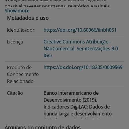
possível navegar por mapas, relatórios e painéis
Show more
visuais que evidenciam as tendências da infraestrutura
Metadados e uso
digital e as ações de políticas públicas necessárias
para fortalecer as redes de banda larga na América
Identificador
https://doi.org/10.60966/iinbh051
Latina e no Caribe (ALC).
Licença
Creative Commons Atribuição–
Ao reunir dados, comparações de referência e leituras
NãoComercial–SemDerivações 3.0
de políticas públicas, o DigiLAC apoia governos,
IGO
pesquisadores e profissionais do desenvolvimento na
construção de estratégias baseadas em evidências
Produto de
https://dx.doi.org/10.18235/0009569
que favoreçam uma transformação digital inclusiva.
Conhecimento
Relacionado
Citação
Banco Interamericano de
Desenvolvimento (2019).
Indicadores DigiLAC: Dados de
banda larga e desenvolvimento
digital para a América Latina e o
Arquivos do conjunto de dados
Caribe. Dados Abertos do BID.