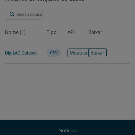
https://doi.org/10.60966/iinbh051
Data de
2019-07-16
publicação
Nome (1)
Tipo
API
Baixar
Data de
2026-07-15
modificação
Mostrar
Baixar
CSV
DigiLAC Dataset
Tags/Palavras-
Banda larga · Infraestrutura digital ·
Chave
Telecomunicações
Idioma
Inglês
Cobertura
2012-2021
Temporal
País
Argentina
Austrália
Letônia
Lituânia
Guiana
Luxemburgo
Barbados
México
Estônia
Notícias