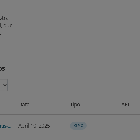
Dados
Tipo Estatístico
Dados de Corte Transver
stra
l, que
Estrutura dos Dados
Dados Estruturados
e
Sobre o que é es
Notas dos Dados
É uma pesquisa empresar
dedicada às
empresas ex
Caribe
, elaborada para 
os
atravessaram o
segundo
abrangendo adaptação, i
Quem foi entrev
Data
Tipo
API
A segunda edição (Ano 2
exportação
, consultada
April 10, 2025
XLSX
set-de-Datos-Encuesta-firmas-exportadoras-2021
Qual é a abrangê