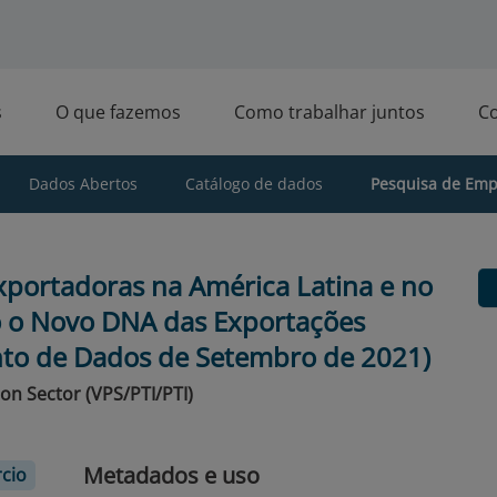
s
O que fazemos
Como trabalhar juntos
C
Dados Abertos
Catálogo de dados
Pesquisa de Empr
portadoras na América Latina e no
 o Novo DNA das Exportações
nto de Dados de Setembro de 2021)
ion Sector (VPS/PTI/PTI)
Metadados e uso
cio