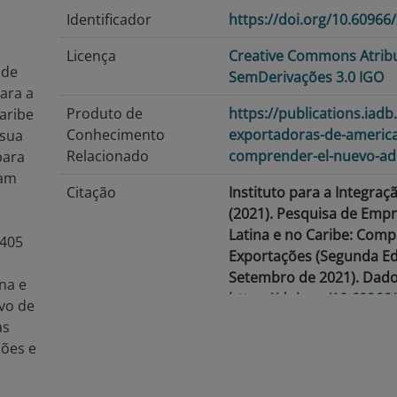
Identificador
https://doi.org/10.60966
Licença
Creative Commons Atrib
 de
SemDerivações 3.0 IGO
para a
Produto de
https://publications.iadb
aribe
Conhecimento
exportadoras-de-america-
 sua
Relacionado
comprender-el-nuevo-ad
para
dam
Citação
Instituto para a Integraç
(2021). Pesquisa de Emp
Latina e no Caribe: Co
 405
Exportações (Segunda Ed
Setembro de 2021). Dado
na e
https://doi.org/10.60966
ivo de
as
Data de publicação
2021-09-22
ções e
Data de modificação
2026-07-15