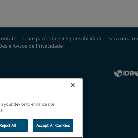
sobre barreiras 
Sim. As empresas descr
problemas na cadeia de
pandemia, o que permite 
Contato
Transparência e Responsabilidade
Faça uma re
sobre as
empresas expor
es e Avisos de Privacidade
Caribe
.
O que ela diz so
digital?
O conjunto de dados col
traz evidências sobre a 
digitais
e a
virada para o
 on your device to enhance site
estratégias de adaptaçã
s.
Como ela capta 
Reject All
Accept All Cookies
desempenho das