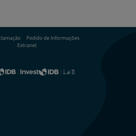
comerciais?
evem as
fricções comerciais e os
 suprimentos
vividos durante a
analisar as restrições que recaem
clamação
Pedido de Informações
tadoras da América Latina e o
Extranet
bre inovação e adoção
oca a
inovação
como eixo central e
incorporação de
ferramentas
 comércio eletrônico
dentro das
o das empresas.
as mudanças no
 exportações?