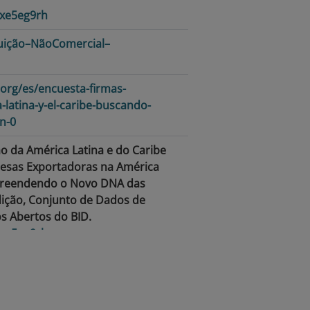
/xe5eg9rh
uição–NãoComercial–
.org/es/encuesta-firmas-
latina-y-el-caribe-buscando-
n-0
ão da América Latina e do Caribe
resas Exportadoras na América
mpreendendo o Novo DNA das
ição, Conjunto de Dados de
s Abertos do BID.
/xe5eg9rh