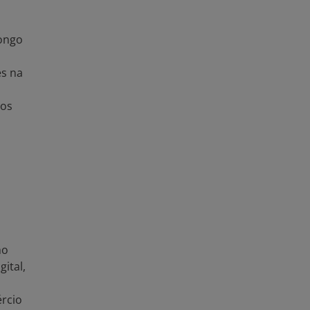
Tags/Palavras-Chave
Empresas exportadoras ·
Idioma
Espanhol
longo
es na
Em Série
Exporting Firms in Latin
Cobertura Temporal
2021-2021
dos
País
Argentina
Bolívia
Bra
Costa Rica
Equador
Guiana
Honduras
Mé
Peru
Suriname
Urug
Região
América Latina e Caribe
Publicador
Banco Interamericano d
mo
ital,
Autor
Instituto para a Integraç
Tipo de Coleta de
Dados de Inquéritos
rcio