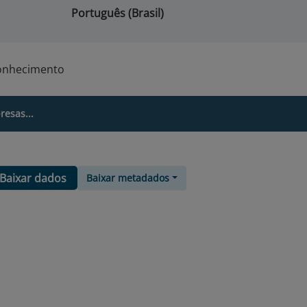
Português (Brasil)
onhecimento
esas...
Baixar dados
Baixar metadados