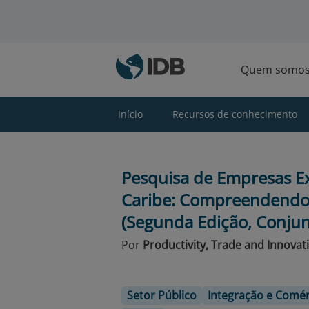
Ir para o conteúdo principal
Quem somo
Início
Recursos de conhecimento
Pesquisa de Empresas Ex
Caribe: Compreendendo
(Segunda Edição, Conju
Por
Productivity, Trade and Innovat
Setor Público
Integração e Comér