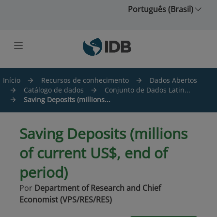
Ir para o conteúdo principal
Português (Brasil)
Início
Recursos de conhecimento
Dados Abertos
Catálogo de dados
Conjunto de Dados Latin...
Saving Deposits (millions...
Saving Deposits (millions
of current US$, end of
period)
Por
Department of Research and Chief
Economist (VPS/RES/RES)