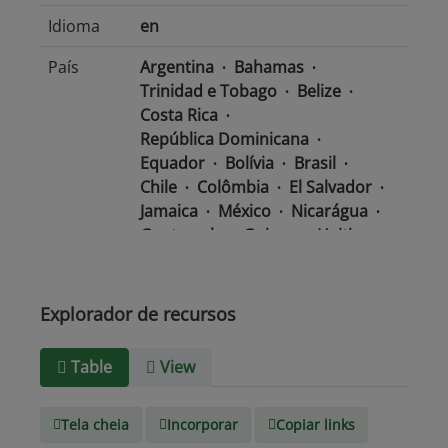
Idioma
en
País
Argentina
Bahamas
Trinidad e Tobago
Belize
Costa Rica
República Dominicana
Equador
Bolívia
Brasil
Chile
Colômbia
El Salvador
Jamaica
México
Nicarágua
Guatemala
Guiana
Haiti
Honduras
Panamá
Uruguai
Venezuela
Barbados
Paraguai
Peru
Suriname
Explorador de recursos
Tipo de
text/csv
Table
View
Mídia
Tela cheia
Incorporar
Copiar links