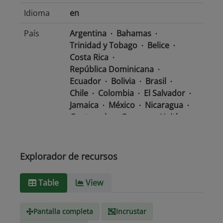
Idioma
en
País
Argentina
Bahamas
Trinidad y Tobago
Belice
Costa Rica
República Dominicana
Ecuador
Bolivia
Brasil
Chile
Colombia
El Salvador
Jamaica
México
Nicaragua
Guatemala
Guyana
Haití
Honduras
Panamá
Uruguay
Venezuela
Barbados
Paraguay
Perú
Explorador de recursos
Surinam
Table
View
Tipo de
text/csv
Medio
Pantalla completa
Incrustar