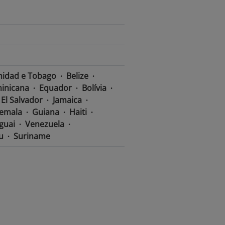
nidad e Tobago
Belize
inicana
Equador
Bolívia
El Salvador
Jamaica
emala
Guiana
Haiti
guai
Venezuela
u
Suriname