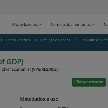
s
O que fazemos
Como trabalhar juntos
C
Dados Abertos
Catálogo de dados
Conjunto de Dado
of GDP)
 Chief Economist (VPS/RES/RES)
Baixar recurso
Metadados e uso