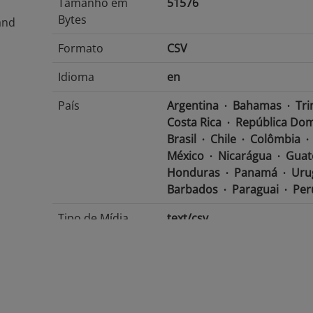
Tamanho em
51576
Bytes
and
Formato
CSV
Idioma
en
País
Argentina
Bahamas
Tri
Costa Rica
República Dom
Brasil
Chile
Colômbia
México
Nicarágua
Guat
Honduras
Panamá
Uru
Barbados
Paraguai
Per
Tipo de Mídia
text/csv