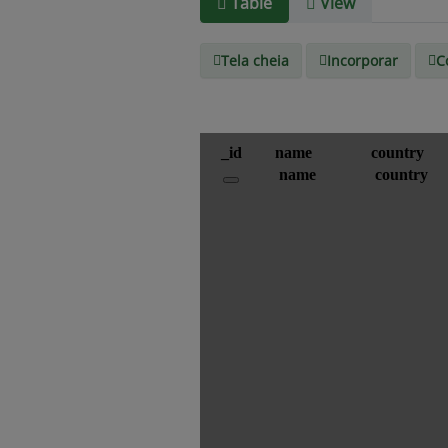
Table
View
Tela cheia
Incorporar
C