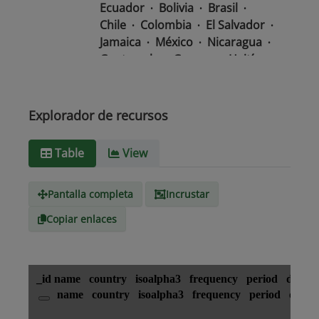
Ecuador
Bolivia
Brasil
Chile
Colombia
El Salvador
Jamaica
México
Nicaragua
Guatemala
Guyana
Haití
Honduras
Panamá
Uruguay
Venezuela
Barbados
Paraguay
Perú
Explorador de recursos
Surinam
Table
View
Tipo de
text/csv
Medio
Pantalla completa
Incrustar
Copiar enlaces