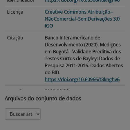
Identificador
https://doi.org/10.60966/t8knghv6
Licença
Creative Commons Atribuição–
NãoComercial–SemDerivações 3.0
IGO
Citação
Banco Interamericano de
Desenvolvimento (2020). Medições
em Bogotá - Validade Preditiva dos
Testes Curtos de Bayley: Dados de
Pesquisa 2011-2016. Dados Abertos
do BID.
https://doi.org/10.60966/t8knghv6
Data de
2020-03-31
Arquivos do conjunto de dados
publicação
Data de
2026-06-25
modificação
Tags/Palavras-
Desenvolvimento infantil ·