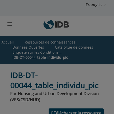
Skip to main content
Français
Accueil
Ressources de connaissances
Données Ouvertes
Catalogue de données
Enquête sur les Conditions...
IDB-DT-00044_table_individu_pic
IDB-DT-
00044_table_individu_pic
Par
Housing and Urban Development Division
(VPS/CSD/HUD)
Télécharger la ressource