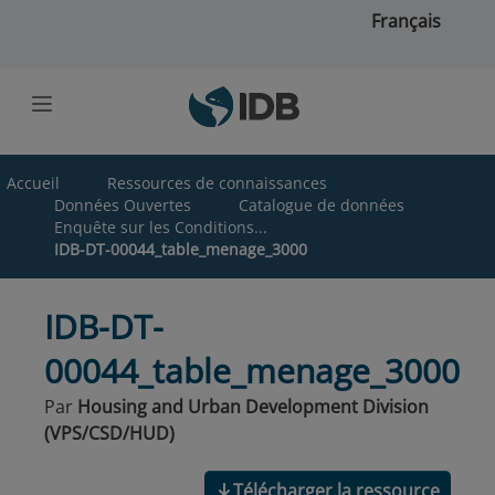
Skip to main content
Français
Accueil
Ressources de connaissances
Données Ouvertes
Catalogue de données
Enquête sur les Conditions...
IDB-DT-00044_table_menage_3000
IDB-DT-
00044_table_menage_3000
Par
Housing and Urban Development Division
(VPS/CSD/HUD)
Télécharger la ressource