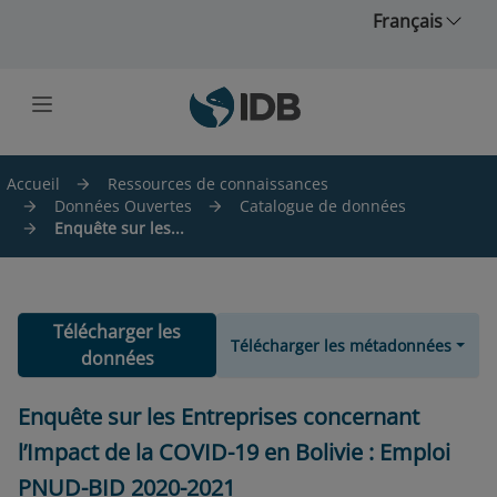
Skip to main content
Français
Accueil
Ressources de connaissances
Données Ouvertes
Catalogue de données
Enquête sur les...
Télécharger les
Télécharger les métadonnées
données
Enquête sur les Entreprises concernant
l’Impact de la COVID-19 en Bolivie : Emploi
PNUD-BID 2020-2021