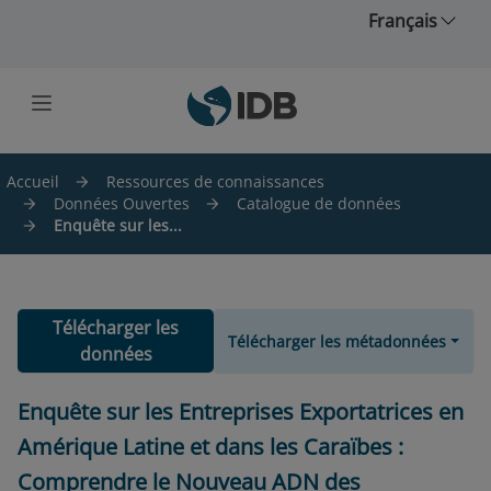
Skip to main content
Français
Accueil
Ressources de connaissances
Données Ouvertes
Catalogue de données
Enquête sur les...
Télécharger les
Télécharger les métadonnées
données
Enquête sur les Entreprises Exportatrices en
Amérique Latine et dans les Caraïbes :
Comprendre le Nouveau ADN des