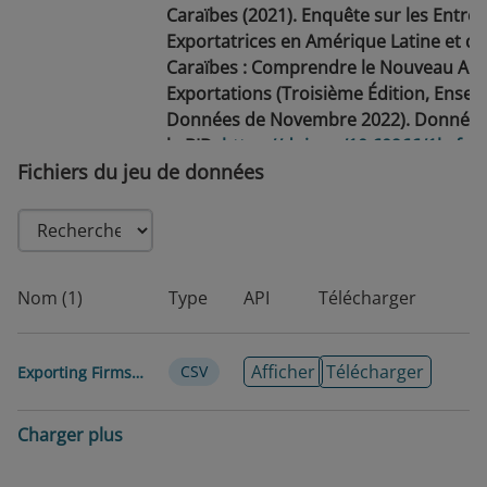
Caraïbes (2021). Enquête sur les Entrep
Exportatrices en Amérique Latine et da
Caraïbes : Comprendre le Nouveau AD
Exportations (Troisième Édition, Ense
Données de Novembre 2022). Données
la BID.
https://doi.org/10.60966/1brfgm
Fichiers du jeu de données
Date de
2021-09-22
publication
Date de
2026-06-25
modification
Nom (1)
Type
API
Télécharger
Balises/Mots-
Entreprises · Exportations · Commerce
Clés
· Firmes · Secteur privé · Intégration rég
Afficher
Télécharger
CSV
Exporting Firms Survey
Commerce régional · Enquêtes
Langue
Espagnol
Charger plus