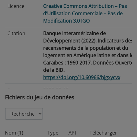
Licence
Creative Commons Attribution – Pas
d’Utilisation Commerciale – Pas de
Modification 3.0 IGO
Citation
Banque Interaméricaine de
Développement (2022). Indicateurs des
recensements de la population et du
logement en Amérique latine et dans les
Caraïbes : 1960-2017. Données Ouvertes
de la BID.
https://doi.org/10.60966/hjgxycvx
Date de
2022-03-16
Fichiers du jeu de données
publication
Date de
2026-06-25
modification
Balises/Mots-
Développement · Éducation · Emploi ·
Nom (1)
Type
API
Télécharger