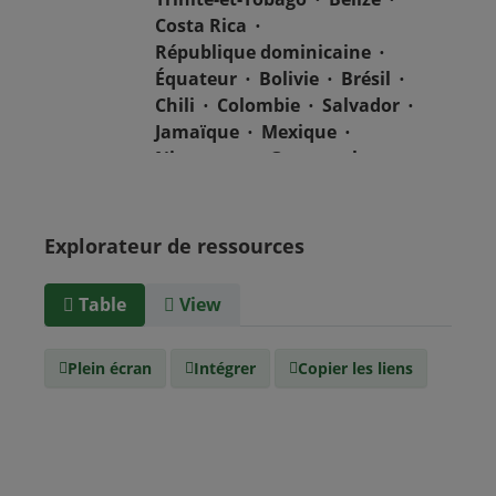
Costa Rica
République dominicaine
Équateur
Bolivie
Brésil
Chili
Colombie
Salvador
Jamaïque
Mexique
Nicaragua
Guatemala
Guyana
Haïti
Honduras
Panama
Uruguay
Venezuela
Barbade
Explorateur de ressources
Paraguay
Pérou
Suriname
Table
View
Type de
text/csv
Média
Plein écran
Intégrer
Copier les liens