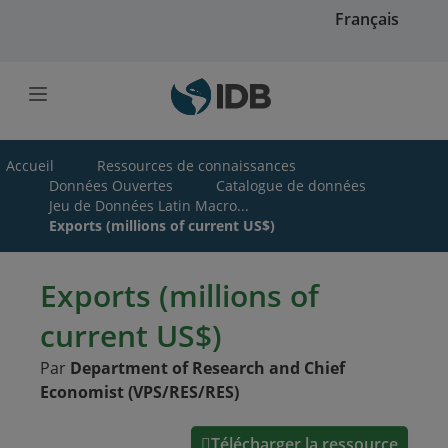
Skip to main content
Français
Accueil
Ressources de connaissances
Données Ouvertes
Catalogue de données
Jeu de Données Latin Macro...
Exports (millions of current US$)
Exports (millions of
current US$)
Par
Department of Research and Chief
Economist (VPS/RES/RES)
Télécharger la ressource