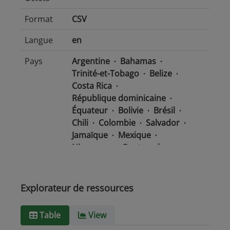
Format
CSV
Langue
en
Pays
Argentine
Bahamas
Trinité-et-Tobago
Belize
Costa Rica
République dominicaine
Équateur
Bolivie
Brésil
Chili
Colombie
Salvador
Jamaïque
Mexique
Nicaragua
Guatemala
Guyana
Haïti
Honduras
Panama
Uruguay
Venezuela
Barbade
Explorateur de ressources
Paraguay
Pérou
Suriname
Table
View
Type de
text/csv