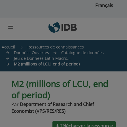
Skip to main content
Français
Accueil
Ressources de connaissances
Données Ouvertes
Catalogue de données
Jeu de Données Latin Macro...
M2 (millions of LCU, end of period)
M2 (millions of LCU, end
of period)
Par
Department of Research and Chief
Economist (VPS/RES/RES)
Télécharger la ressource