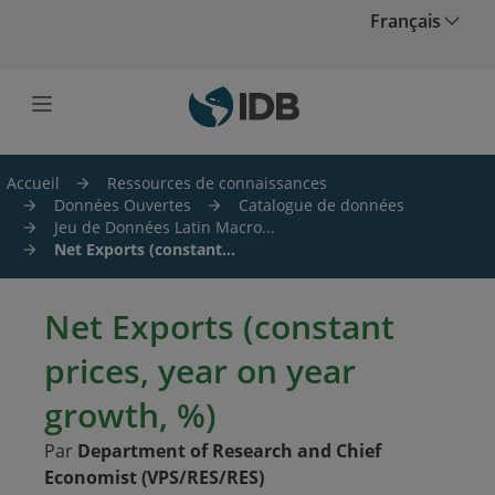
Skip to main content
Français
Accueil
Ressources de connaissances
Données Ouvertes
Catalogue de données
Jeu de Données Latin Macro...
Net Exports (constant...
Net Exports (constant
prices, year on year
growth, %)
Par
Department of Research and Chief
Economist (VPS/RES/RES)