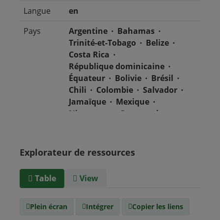
Langue
en
Pays
Argentine
Bahamas
Trinité-et-Tobago
Belize
Costa Rica
République dominicaine
Équateur
Bolivie
Brésil
Chili
Colombie
Salvador
Jamaïque
Mexique
Nicaragua
Guatemala
Guyana
Haïti
Honduras
Panama
Uruguay
Venezuela
Barbade
Explorateur de ressources
Paraguay
Pérou
Suriname
Table
View
Type de
text/csv
Média
Plein écran
Intégrer
Copier les liens