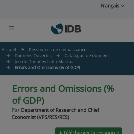
Skip to main content
Français
Accueil
Ressources de connaissances
Données Ouvertes
Catalogue de données
Jeu de Données Latin Macro...
Errors and Omissions (% of GDP)
Errors and Omissions (%
of GDP)
Par
Department of Research and Chief
Economist (VPS/RES/RES)
Télécharger la ressource