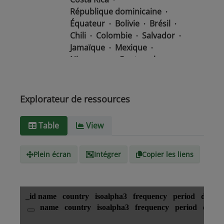
République dominicaine
Équateur
Bolivie
Brésil
Chili
Colombie
Salvador
Jamaïque
Mexique
Nicaragua
Guatemala
Guyana
Haïti
Honduras
Panama
Uruguay
Venezuela
Barbade
Explorateur de ressources
Paraguay
Pérou
Suriname
Table
View
Type de
text/csv
Média
Plein écran
Intégrer
Copier les liens