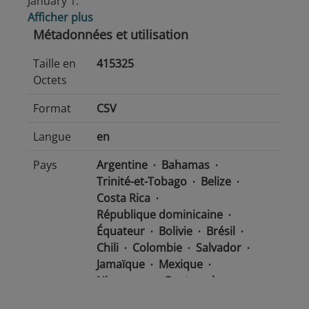
January 1.
Afficher plus
Métadonnées et utilisation
Taille en
415325
Octets
Format
CSV
Langue
en
Pays
Argentine
Bahamas
Trinité-et-Tobago
Belize
Costa Rica
République dominicaine
Équateur
Bolivie
Brésil
Chili
Colombie
Salvador
Jamaïque
Mexique
Nicaragua
Guatemala
Guyana
Haïti
Honduras