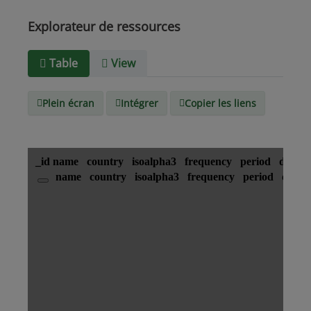
Panama
Uruguay
Venezuela
Barbade
Explorateur de ressources
Paraguay
Pérou
Suriname
Table
View
Type de
text/csv
Média
Plein écran
Intégrer
Copier les liens