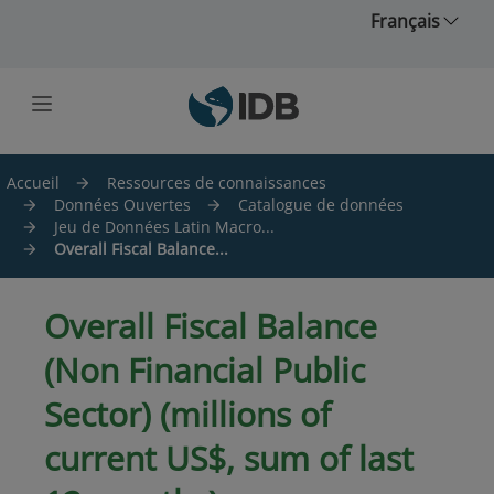
Skip to main content
Français
Accueil
Ressources de connaissances
Données Ouvertes
Catalogue de données
Jeu de Données Latin Macro...
Overall Fiscal Balance...
Overall Fiscal Balance
(Non Financial Public
Sector) (millions of
current US$, sum of last