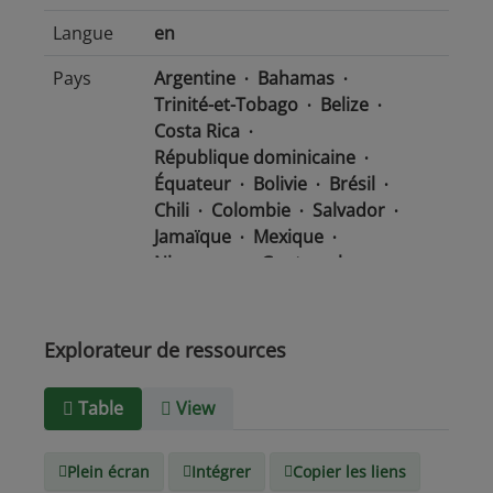
Langue
en
Pays
Argentine
Bahamas
Trinité-et-Tobago
Belize
Costa Rica
République dominicaine
Équateur
Bolivie
Brésil
Chili
Colombie
Salvador
Jamaïque
Mexique
Nicaragua
Guatemala
Guyana
Haïti
Honduras
Panama
Uruguay
Venezuela
Barbade
Explorateur de ressources
Paraguay
Pérou
Suriname
Table
View
Type de
text/csv
Média
Plein écran
Intégrer
Copier les liens