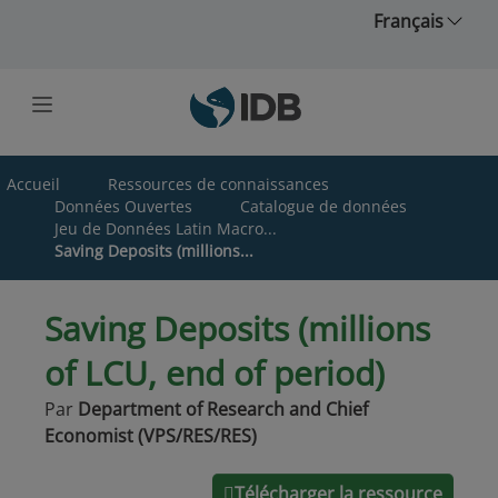
Skip to main content
Français
Accueil
Ressources de connaissances
Données Ouvertes
Catalogue de données
Jeu de Données Latin Macro...
Saving Deposits (millions...
Saving Deposits (millions
of LCU, end of period)
Par
Department of Research and Chief
Economist (VPS/RES/RES)
Télécharger la ressource