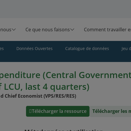
-nous
Ce que nous faisons
Comment travailler 
es
Données Ouvertes
Catalogue de données
Jeu 
xpenditure (Central Government
f LCU, last 4 quarters)
d Chief Economist (VPS/RES/RES)
Télécharger la ressource
Télécharger les