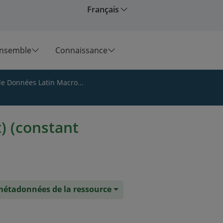
Français
ensemble
Connaissance
de Données Latin Macro...
) (constant
 métadonnées de la ressource