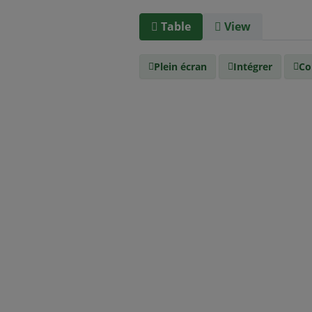
Table
View
Plein écran
Intégrer
Co