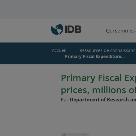
Skip to main content
Qui sommes
Accueil
Ressources de connaissanc
Primary Fiscal Expenditure...
Primary Fiscal E
prices, millions o
Par
Department of Research an