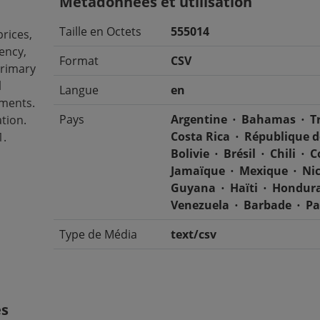
Métadonnées et utilisation
Taille en Octets
555014
rices,
ency,
Format
CSV
Primary
l
Langue
en
yments.
Pays
Argentine
Bahamas
T
ation.
Costa Rica
République 
1.
Bolivie
Brésil
Chili
C
Jamaïque
Mexique
Ni
Guyana
Haïti
Hondur
Venezuela
Barbade
Pa
Type de Média
text/csv
es