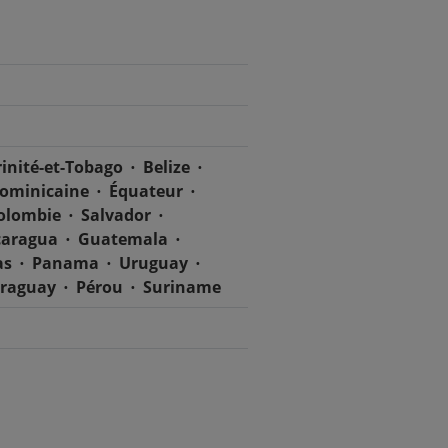
rinité-et-Tobago
Belize
dominicaine
Équateur
olombie
Salvador
caragua
Guatemala
as
Panama
Uruguay
raguay
Pérou
Suriname