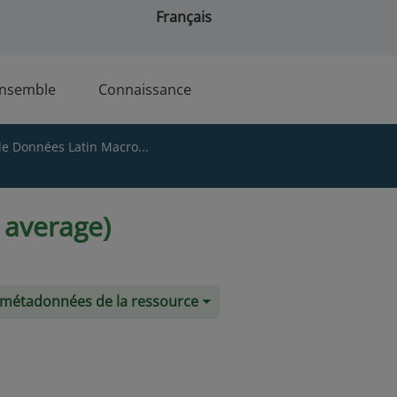
Français
ensemble
Connaissance
de Données Latin Macro...
 average)
s métadonnées de la ressource