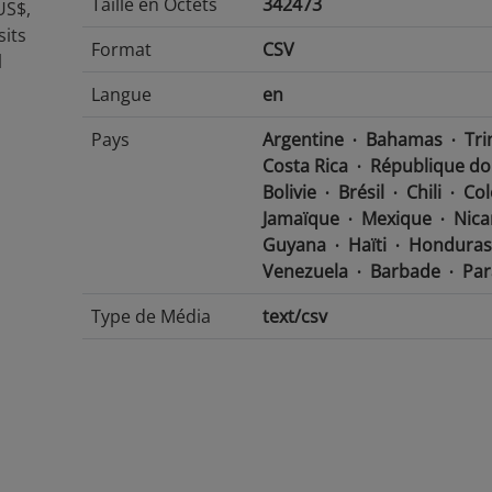
Taille en Octets
342473
US$,
sits
Format
CSV
l
Langue
en
Pays
Argentine
Bahamas
Tri
Costa Rica
République do
Bolivie
Brésil
Chili
Co
Jamaïque
Mexique
Nica
Guyana
Haïti
Honduras
Venezuela
Barbade
Par
Type de Média
text/csv