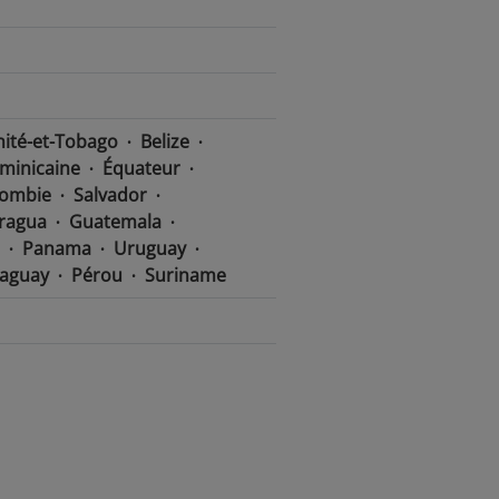
nité-et-Tobago
Belize
minicaine
Équateur
lombie
Salvador
ragua
Guatemala
Panama
Uruguay
aguay
Pérou
Suriname