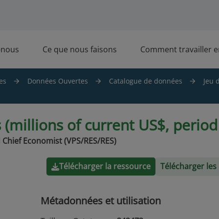
-nous
Ce que nous faisons
Comment travailler 
es
Données Ouvertes
Catalogue de données
Jeu 
millions of current US$, period
 Chief Economist (VPS/RES/RES)
Télécharger la ressource
Télécharger le
Métadonnées et utilisation