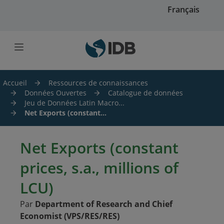
Skip to main content
Français
Accueil
Ressources de connaissances
Données Ouvertes
Catalogue de données
Jeu de Données Latin Macro...
Net Exports (constant...
Net Exports (constant
prices, s.a., millions of
LCU)
Par
Department of Research and Chief
Economist (VPS/RES/RES)