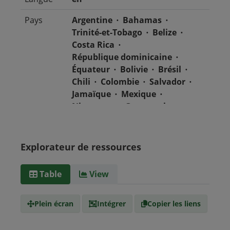
Pays
Argentine
Bahamas
Trinité-et-Tobago
Belize
Costa Rica
République dominicaine
Équateur
Bolivie
Brésil
Chili
Colombie
Salvador
Jamaïque
Mexique
Nicaragua
Guatemala
Guyana
Haïti
Honduras
Panama
Uruguay
Venezuela
Barbade
Explorateur de ressources
Paraguay
Pérou
Suriname
Table
View
Type de
text/csv
Média
Plein écran
Intégrer
Copier les liens