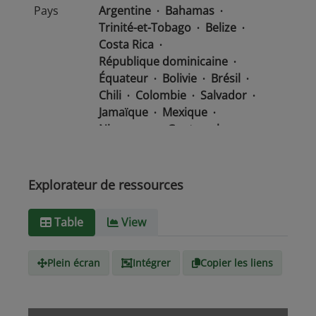
Pays
Argentine
Bahamas
Trinité-et-Tobago
Belize
Costa Rica
République dominicaine
Équateur
Bolivie
Brésil
Chili
Colombie
Salvador
Jamaïque
Mexique
Nicaragua
Guatemala
Guyana
Haïti
Honduras
Panama
Uruguay
Venezuela
Barbade
Explorateur de ressources
Paraguay
Pérou
Suriname
Table
View
Type de
text/csv
Média
Plein écran
Intégrer
Copier les liens