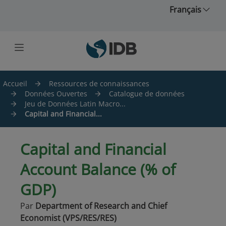
Skip to main content
Français
Accueil
Ressources de connaissances
Données Ouvertes
Catalogue de données
Jeu de Données Latin Macro...
Capital and Financial...
Capital and Financial
Account Balance (% of
GDP)
Par
Department of Research and Chief
Economist (VPS/RES/RES)